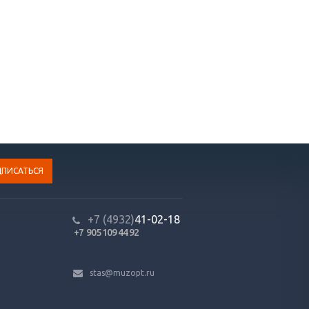
+7 (4932)
41-02-18
+7 905 109 44 92
stas@muzopt.ru