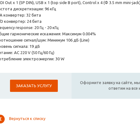
DI Out х 1 (5P DIN), USB х 1 (top side B port), Control х 4 (Φ 3.5 mm mini-jack
астота дискретизации: 96 кГц
/A конвертер: 32 бита
/D конвертер: 24 бита
equency response: 20 Гц - 20 кГц
бщие гармонические искажения: Максимум 0.004%
оотношение сигнал/шум: Минимум 106 дБ (Line)
овень сигнала: 19 дБ
тание: AC 220 V (50 Гц/60 Гц)
отребление электроэнергии: 30 W
Оформите заявку на сайте, мы
ЗАКАЗАТЬ УСЛУГУ
ответим на все
Вернуться к списку