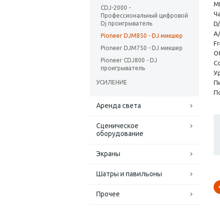
MI
CDJ-2000 -
Ч
Профессиональный цифровой
Dj проигрыватель
D
A
Pioneer DJM850 - DJ микшер
Fr
Pioneer DJM750 - DJ микшер
О
Pioneer CDJ800 - DJ
С
проигрыватель
Ур
УСИЛЕНИЕ
Пи
П
Аренда света
Сценическое
оборудование
Экраны
Шатры и павильоны
Прочее