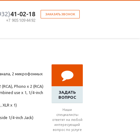
932)
41-02-18
ЗАКАЗАТЬ ЗВОНОК
+7 905 109 44 92
канала, 2 микрофонных
2 (RCA), Phono x 2 (RCA)
ЗАДАТЬ
mbined use х 1, 1/4-inch
ВОПРОС
 XLR х 1)
Наши
специалисты
ide 1/4-inch Jack)
ответят на любой
интересующий
вопрос по услуге