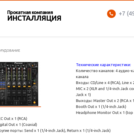
Прокатная компания
+7 (4
ИНСТАЛЛЯЦИЯ
ОРУДОВАНИЕ
Технические характеристики:
Количество каналов: 4 аудио-
канала
Входы: CD/Line х 4 (RCA), Line x 
MIC х 2 (XLR and 1/4-inch Jack co
Jack х 1)
Выходы: Master Out х 2 (RCA х 1,
Booth Out х 1 (1/4-inch Jack)
Headphone Monitor Out х 1 (top s
C Out х 1 (RCA)
gital Out х 1 (Coaxial)
угие порты: Send х 1 (1/4-inch Jack), Return х 1 (1/4-inch Jack)